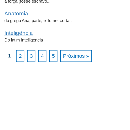
à força (fosse escravo...
Anatomia
do grego Ana, parte, e Tome, cortar.
Inteligência
Do latim intelligencia
1
2
3
4
5
Próximos »