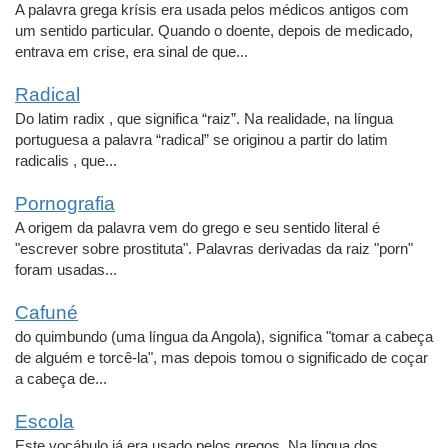
A palavra grega krísis era usada pelos médicos antigos com
um sentido particular. Quando o doente, depois de medicado,
entrava em crise, era sinal de que...
Radical
Do latim radix , que significa “raiz”. Na realidade, na língua
portuguesa a palavra “radical” se originou a partir do latim
radicalis , que...
Pornografia
A origem da palavra vem do grego e seu sentido literal é
"escrever sobre prostituta". Palavras derivadas da raiz "porn"
foram usadas...
Cafuné
do quimbundo (uma língua da Angola), significa "tomar a cabeça
de alguém e torcê-la", mas depois tomou o significado de coçar
a cabeça de...
Escola
Este vocábulo já era usado pelos gregos. Na língua dos