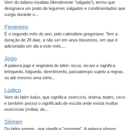
Vem do italiano insalata (literalmente "salgada"), termo que
designava um prato de legumes salgados e condimentados que
surgiu durante o...
Fevereiro
É o segundo mês do ano, pelo calendário gregoriano. Tem a
duração de 28 dias, a não ser em anos bissextos, em que é
adicionado um dia a este mês....
Jogo
A palavra jogo é originária do latim: iocus, iocare e significa
brinquedo, folguedo, divertimento, passatempo sujeito a regras,
ou até mesmo uma série...
Lúdico
Vem do latim ludus, que significa: exercício, drama, teatro, circo
e também possui o significado de escola onde exista muitos
exercícios (militar, de...
Sêmen
Do latim semen , que significa “semente”. A palavra sêmen