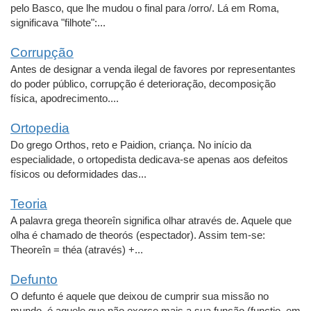
pelo Basco, que lhe mudou o final para /orro/. Lá em Roma,
significava "filhote":...
Corrupção
Antes de designar a venda ilegal de favores por representantes
do poder público, corrupção é deterioração, decomposição
física, apodrecimento....
Ortopedia
Do grego Orthos, reto e Paidion, criança. No início da
especialidade, o ortopedista dedicava-se apenas aos defeitos
físicos ou deformidades das...
Teoria
A palavra grega theoreîn significa olhar através de. Aquele que
olha é chamado de theorós (espectador). Assim tem-se:
Theoreîn = théa (através) +...
Defunto
O defunto é aquele que deixou de cumprir sua missão no
mundo, é aquele que não exerce mais a sua função (functio, em