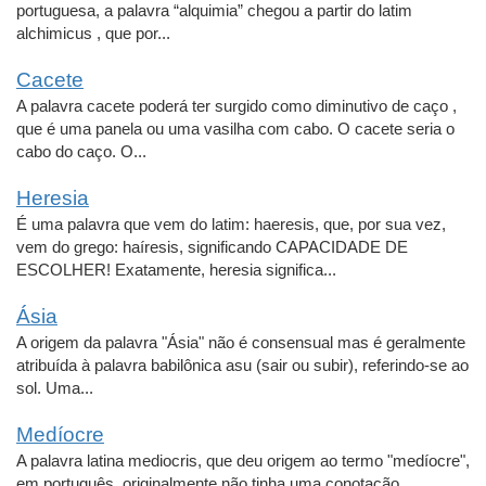
portuguesa, a palavra “alquimia” chegou a partir do latim
alchimicus , que por...
Cacete
A palavra cacete poderá ter surgido como diminutivo de caço ,
que é uma panela ou uma vasilha com cabo. O cacete seria o
cabo do caço. O...
Heresia
É uma palavra que vem do latim: haeresis, que, por sua vez,
vem do grego: haíresis, significando CAPACIDADE DE
ESCOLHER! Exatamente, heresia significa...
Ásia
A origem da palavra "Ásia" não é consensual mas é geralmente
atribuída à palavra babilônica asu (sair ou subir), referindo-se ao
sol. Uma...
Medíocre
A palavra latina mediocris, que deu origem ao termo "medíocre",
em português, originalmente não tinha uma conotação