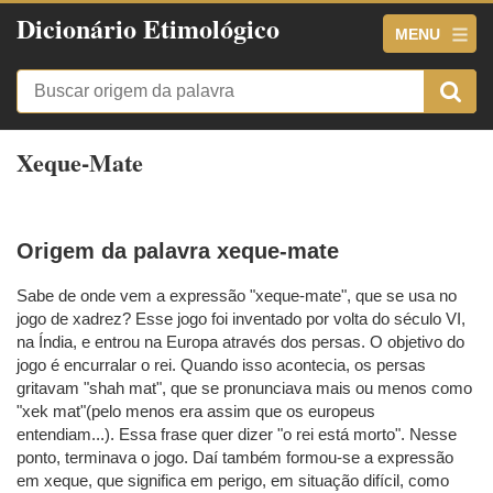
Dicionário Etimológico
MENU
Xeque-Mate
Origem da palavra xeque-mate
Sabe de onde vem a expressão "xeque-mate", que se usa no
jogo de xadrez? Esse jogo foi inventado por volta do século VI,
na Índia, e entrou na Europa através dos persas. O objetivo do
jogo é encurralar o rei. Quando isso acontecia, os persas
gritavam "shah mat", que se pronunciava mais ou menos como
"xek mat"(pelo menos era assim que os europeus
entendiam...). Essa frase quer dizer "o rei está morto". Nesse
ponto, terminava o jogo. Daí também formou-se a expressão
em xeque, que significa em perigo, em situação difícil, como