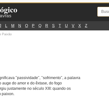
ógico
lavras
J
L
M
N
O
P
Q
R
S
T
U
V
X
Z
e Paixão
gnificava "passividade", "sofrimento", a palavra
o auge do amor e do êxtase, do fogo
rgiu justamente no século XIII: quando os
 paixon.