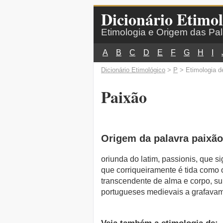
Dicionário Etimol
Etimologia e Origem das Pa
A
B
C
D
E
F
G
H
I
Dicionário Etimológico
>
P
> Etimologia d
Paixão
Origem da palavra paixão
oriunda do latim, passionis, que si
que corriqueiramente é tida como 
transcendente de alma e corpo, su
portugueses medievais a grafavam