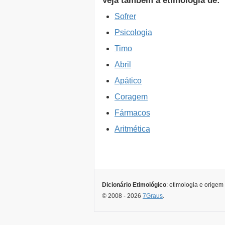
Veja também a etimologia de:
Sofrer
Psicologia
Timo
Abril
Apático
Coragem
Fármacos
Aritmética
Dicionário Etimológico
: etimologia e origem
© 2008 - 2026
7Graus
.