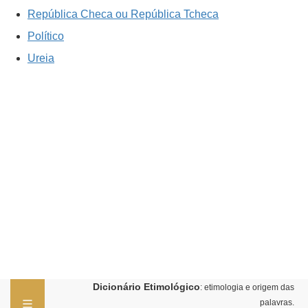
República Checa ou República Tcheca
Político
Ureia
Dicionário Etimológico
: etimologia e origem das
palavras.