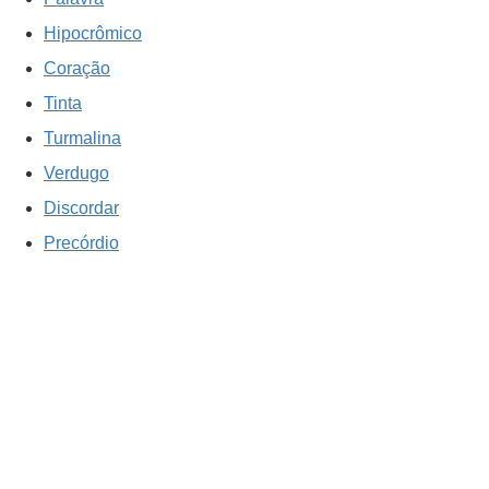
Hipocrômico
Coração
Tinta
Turmalina
Verdugo
Discordar
Precórdio