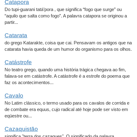
Catapora
Do tupi-guarani tatá’pora , que significa “fogo que surge” ou
“aquilo que salta como fogo”. A palavra catapora se originou a
partir...
Catarata
do grego Katarakte, coisa que cai. Pensavam os antigos que na
catarata havia queda de um humor do organismo para os olhos.
Catástrofe
No teatro grego, quando uma história trágica chegava ao fim,
falava-se em catástrofe. A catástrofe é a estrofe do poema que
faz os acontecimentos...
Cavalo
No Latim clássico, o termo usado para os cavalos de corrida e
de combate era equus, cujo radical até hoje pode ser visto em
eqüestre ou...
Cazaquistão
significa "terra dos cazaques". O significado da palavra