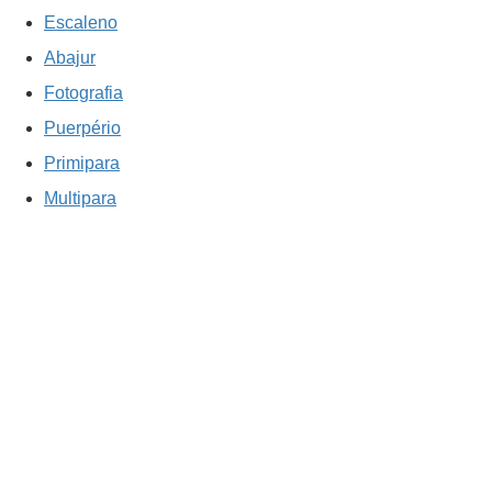
Escaleno
Abajur
Fotografia
Puerpério
Primipara
Multipara