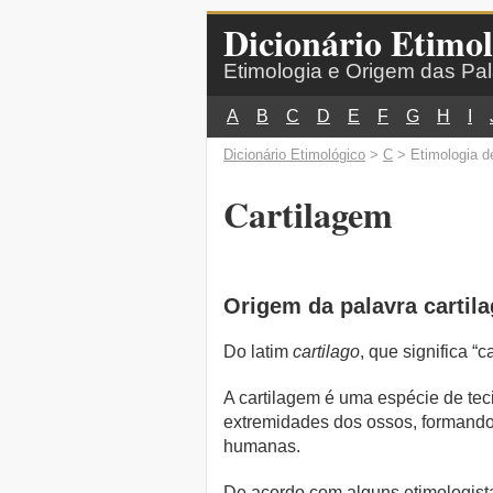
Dicionário Etimol
Etimologia e Origem das Pa
A
B
C
D
E
F
G
H
I
Dicionário Etimológico
>
C
> Etimologia d
Cartilagem
Origem da palavra cartil
Do latim
cartilago
, que significa “c
A cartilagem é uma espécie de tec
extremidades dos ossos, formando 
humanas.
De acordo com alguns etimologista