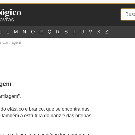
ógico
lavras
J
L
M
N
O
P
Q
R
S
T
U
V
X
Z
e Cartilagem
agem
artilagem”.
ido elástico e branco, que se encontra nas
também a estrutura do nariz e das orelhas
s, a palavra latina
cartilago
teria origem a