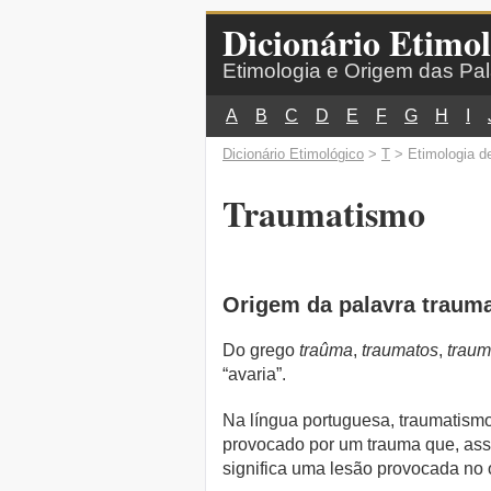
Dicionário Etimol
Etimologia e Origem das Pa
A
B
C
D
E
F
G
H
I
Dicionário Etimológico
>
T
> Etimologia d
Traumatismo
Origem da palavra traum
Do grego
traûma
,
traumatos
,
traum
“avaria”.
Na língua portuguesa, traumatismo
provocado por um trauma que, assi
significa uma lesão provocada no