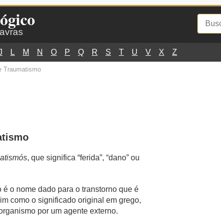
ógico
lavras
J
L
M
N
O
P
Q
R
S
T
U
V
X
Z
e Traumatismo
atismo
atismós
, que significa “ferida”, “dano” ou
 é o nome dado para o transtorno que é
m como o significado original em grego,
 organismo por um agente externo.