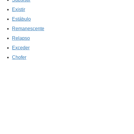
Existir
Estábulo
Remanescente
Relapso
Exceder
Chofer