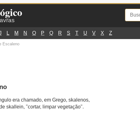
ógico
lavras
J
L
M
N
O
P
Q
R
S
T
U
V
X
Z
e Escaleno
eno
iângulo era chamado, em Grego, skalenos,
de skallein, "cortar, limpar vegetação".