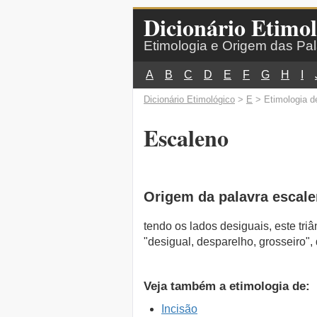
Dicionário Etimol
Etimologia e Origem das Pa
A
B
C
D
E
F
G
H
I
Dicionário Etimológico
>
E
> Etimologia d
Escaleno
Origem da palavra escal
tendo os lados desiguais, este tr
"desigual, desparelho, grosseiro", 
Veja também a etimologia de:
Incisão