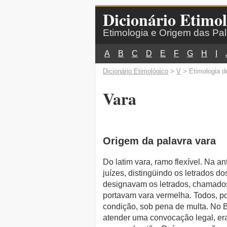
Dicionário Etimol
Etimologia e Origem das Pa
A
B
C
D
E
F
G
H
I
Dicionário Etimológico
>
V
> Etimologia d
Vara
Origem da palavra vara
Do latim vara, ramo flexível. Na a
juízes, distingüindo os letrados d
designavam os letrados, chamados 
portavam vara vermelha. Todos, p
condição, sob pena de multa. No 
atender uma convocação legal, era