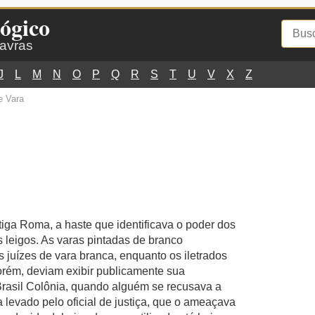
ógico
lavras
J
L
M
N
O
P
Q
R
S
T
U
V
X
Z
e Vara
ntiga Roma, a haste que identificava o poder dos
os leigos. As varas pintadas de branco
juízes de vara branca, enquanto os iletrados
orém, deviam exibir publicamente sua
Brasil Colônia, quando alguém se recusava a
 levado pelo oficial de justiça, que o ameaçava