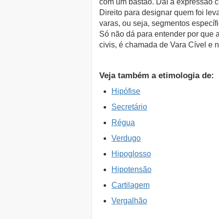
com um bastão. Daí a expressão co
Direito para designar quem foi le
varas, ou seja, segmentos específi
Só não dá para entender por que a 
civis, é chamada de Vara Cível e nã
Veja também a etimologia de:
Hipófise
Secretário
Régua
Verdugo
Hipoglosso
Hipotensão
Cartilagem
Vergalhão