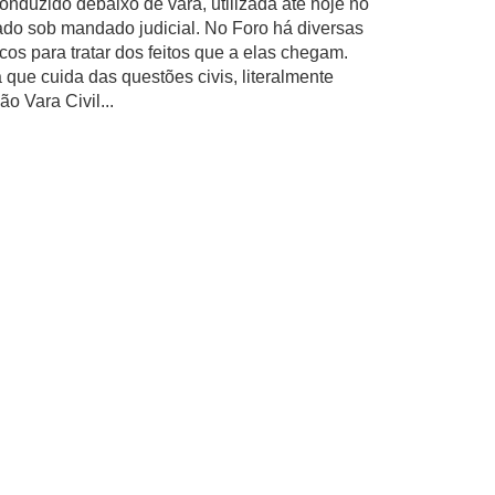
nduzido debaixo de vara, utilizada até hoje no
vado sob mandado judicial. No Foro há diversas
cos para tratar dos feitos que a elas chegam.
que cuida das questões civis, literalmente
o Vara Civil...