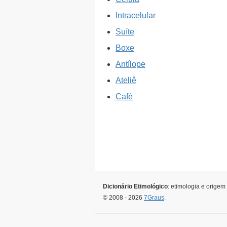
Intracelular
Suíte
Boxe
Antílope
Ateliê
Café
Dicionário Etimológico
: etimologia e origem
© 2008 - 2026
7Graus
.