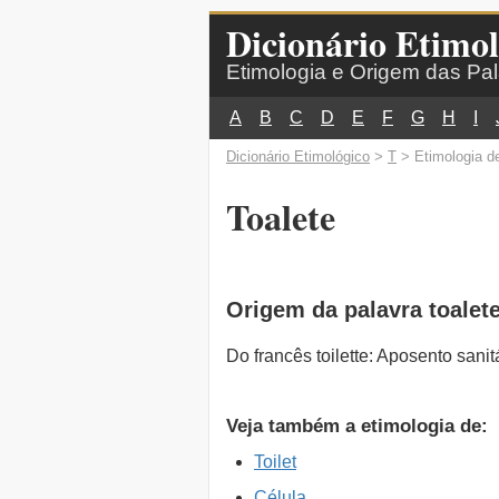
Dicionário Etimol
Etimologia e Origem das Pa
A
B
C
D
E
F
G
H
I
Dicionário Etimológico
>
T
> Etimologia de
Toalete
Origem da palavra toalet
Do francês toilette: Aposento sanit
Veja também a etimologia de:
Toilet
Célula