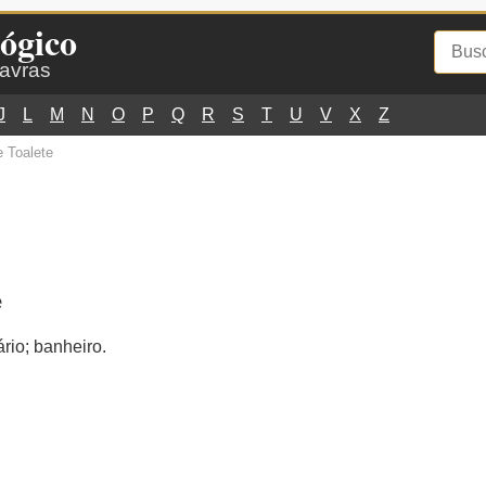
ógico
lavras
J
L
M
N
O
P
Q
R
S
T
U
V
X
Z
 Toalete
e
ário; banheiro.