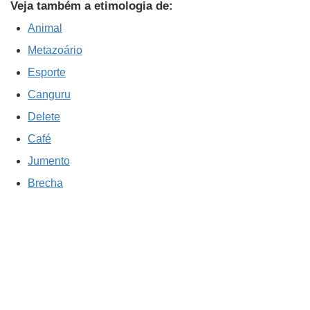
Veja também a etimologia de:
Animal
Metazoário
Esporte
Canguru
Delete
Café
Jumento
Brecha