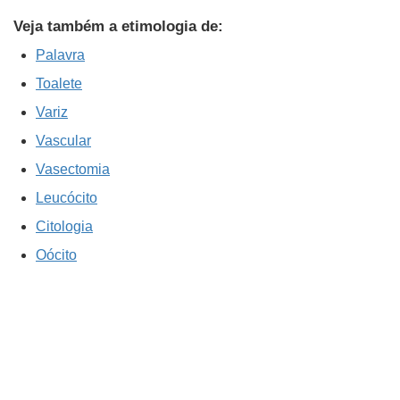
Veja também a etimologia de:
Palavra
Toalete
Variz
Vascular
Vasectomia
Leucócito
Citologia
Oócito