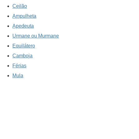
Ceilão
Ampulheta
Apedeuta
Urmane ou Murmane
Equilátero
Camboja
Férias
Mula