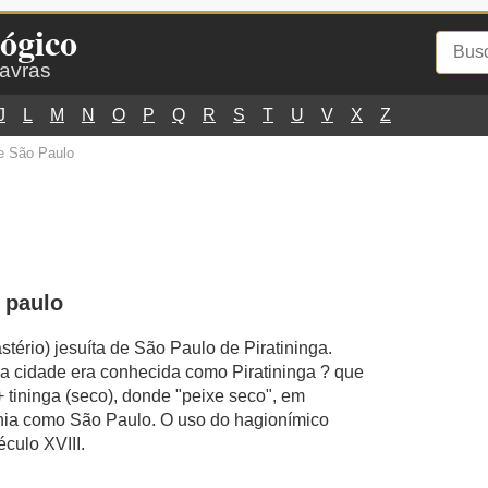
ógico
lavras
J
L
M
N
O
P
Q
R
S
T
U
V
X
Z
e São Paulo
 paulo
tério) jesuíta de São Paulo de Piratininga.
, a cidade era conhecida como Piratininga ? que
+ tininga (seco), donde "peixe seco", em
tania como São Paulo. O uso do hagionímico
culo XVIII.