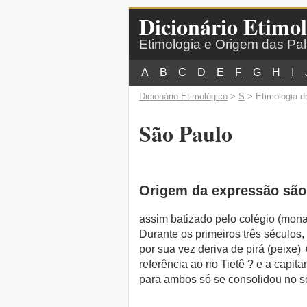
Dicionário Etimol
Etimologia e Origem das Pa
A
B
C
D
E
F
G
H
I
Dicionário Etimológico
>
S
> Etimologia d
São Paulo
Origem da expressão são
assim batizado pelo colégio (monas
Durante os primeiros três séculos
por sua vez deriva de pirá (peixe) 
referência ao rio Tietê ? e a capi
para ambos só se consolidou no sé