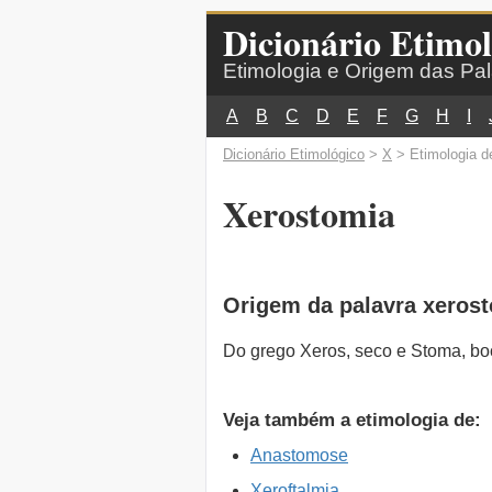
Dicionário Etimol
Etimologia e Origem das Pa
A
B
C
D
E
F
G
H
I
Dicionário Etimológico
>
X
> Etimologia d
Xerostomia
Origem da palavra xeros
Do grego Xeros, seco e Stoma, bo
Veja também a etimologia de:
Anastomose
Xeroftalmia