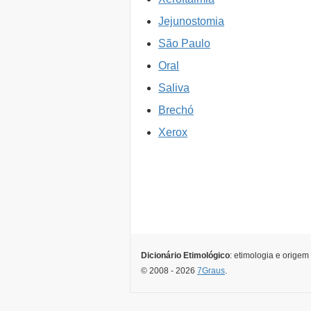
Jejunostomia
São Paulo
Oral
Saliva
Brechó
Xerox
Dicionário Etimológico
: etimologia e origem
© 2008 - 2026
7Graus
.