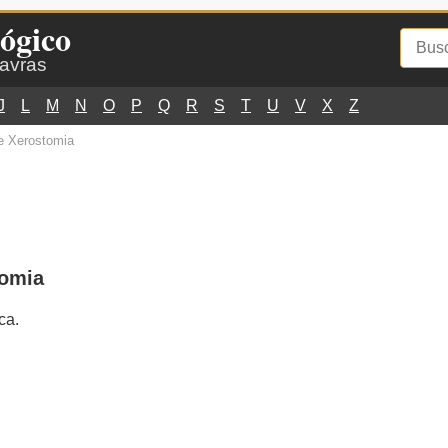
ógico
lavras
J
L
M
N
O
P
Q
R
S
T
U
V
X
Z
e Xerostomia
tomia
ca.