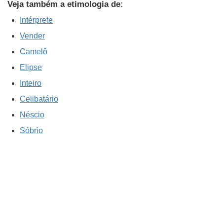
Veja também a etimologia de:
Intérprete
Vender
Camelô
Elipse
Inteiro
Celibatário
Néscio
Sóbrio