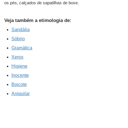
os pés, calçados de sapatilhas de boxe.
Veja também a etimologia de:
Sandália
Sóbrio
Gramática
Xerox
Higiene
Inocente
Boicote
Aniquilar