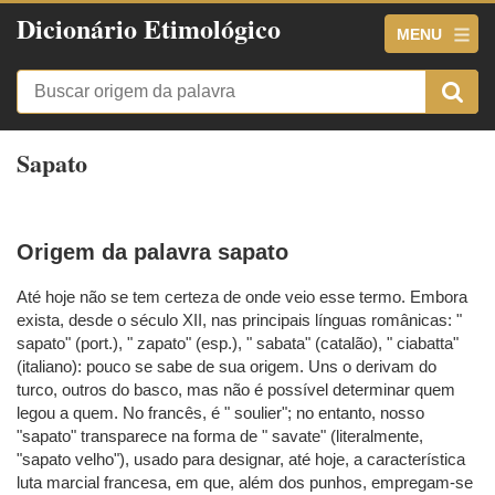
Dicionário Etimológico
MENU
Sapato
Origem da palavra sapato
Até hoje não se tem certeza de onde veio esse termo. Embora
exista, desde o século XII, nas principais línguas românicas: "
sapato" (port.), " zapato" (esp.), " sabata" (catalão), " ciabatta"
(italiano): pouco se sabe de sua origem. Uns o derivam do
turco, outros do basco, mas não é possível determinar quem
legou a quem. No francês, é " soulier"; no entanto, nosso
"sapato" transparece na forma de " savate" (literalmente,
"sapato velho"), usado para designar, até hoje, a característica
luta marcial francesa, em que, além dos punhos, empregam-se