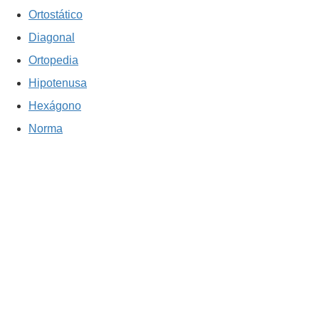
Ortostático
Diagonal
Ortopedia
Hipotenusa
Hexágono
Norma