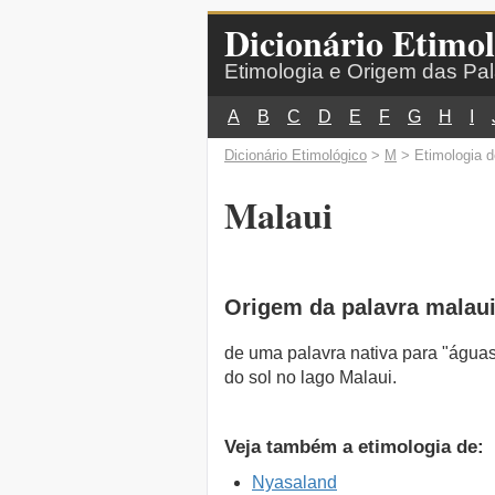
Dicionário Etimol
Etimologia e Origem das Pa
A
B
C
D
E
F
G
H
I
Dicionário Etimológico
>
M
> Etimologia d
Malaui
Origem da palavra malau
de uma palavra nativa para "águas
do sol no lago Malaui.
Veja também a etimologia de:
Nyasaland