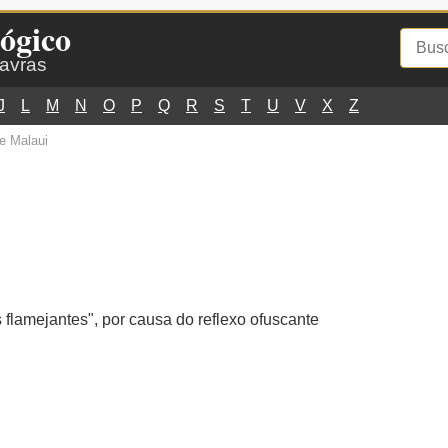
ógico
lavras
J
L
M
N
O
P
Q
R
S
T
U
V
X
Z
e Malaui
i
 flamejantes", por causa do reflexo ofuscante