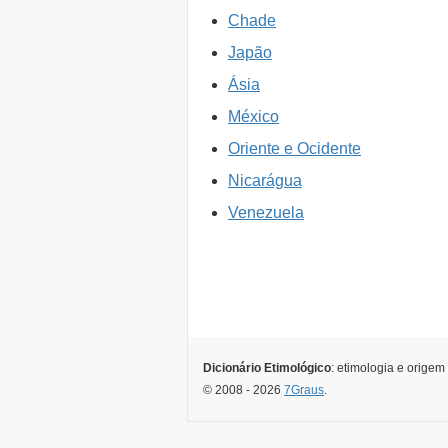
Chade
Japão
Ásia
México
Oriente e Ocidente
Nicarágua
Venezuela
Dicionário Etimológico
: etimologia e origem
© 2008 - 2026
7Graus
.