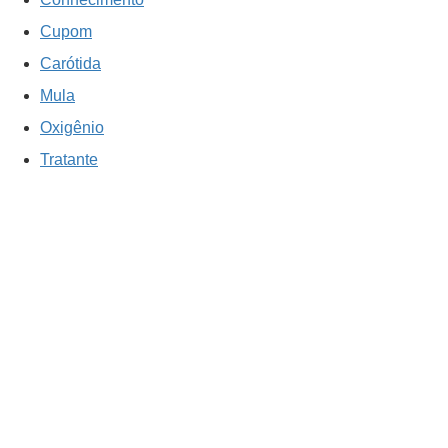
Cupom
Carótida
Mula
Oxigênio
Tratante