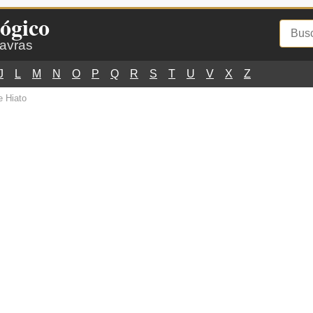
ógico
lavras
J
L
M
N
O
P
Q
R
S
T
U
V
X
Z
e Hiato