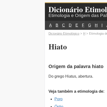
Dicionário Etimol
Etimologia e Origem das Pa
A
B
C
D
E
F
G
H
I
Dicionário Etimológico
>
H
> Etimologia d
Hiato
Origem da palavra hiato
Do grego Hiatus, abertura.
Veja também a etimologia de:
Poro
Óstio