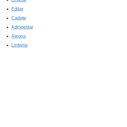
Editar
Cadete
Admoestar
Alegria
Linfoma