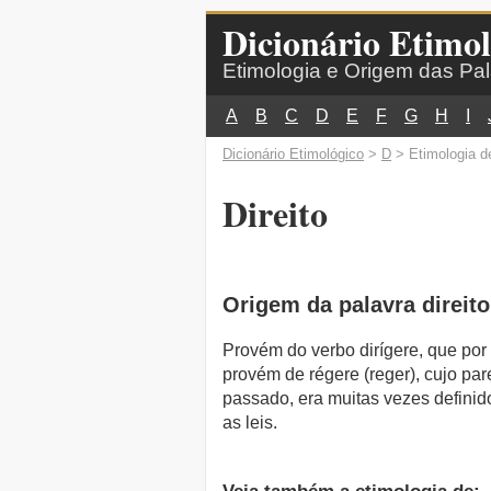
Dicionário Etimol
Etimologia e Origem das Pa
A
B
C
D
E
F
G
H
I
Dicionário Etimológico
>
D
> Etimologia de
Direito
Origem da palavra direito
Provém do verbo dirígere, que por s
provém de régere (reger), cujo pare
passado, era muitas vezes definido
as leis.