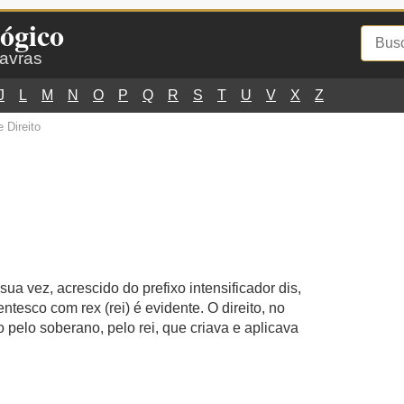
ógico
lavras
J
L
M
N
O
P
Q
R
S
T
U
V
X
Z
 Direito
ua vez, acrescido do prefixo intensificador dis,
ntesco com rex (rei) é evidente. O direito, no
 pelo soberano, pelo rei, que criava e aplicava