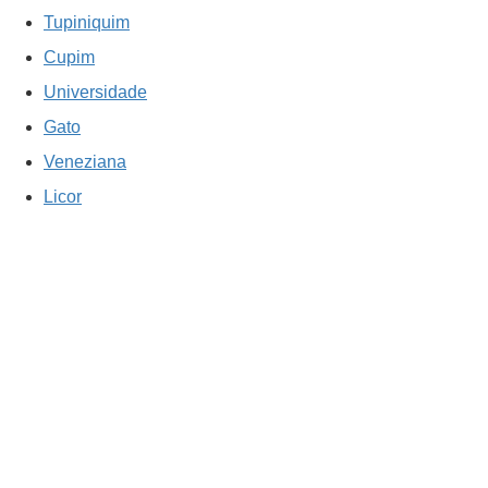
Tupiniquim
Cupim
Universidade
Gato
Veneziana
Licor