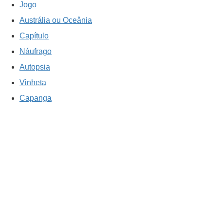
Jogo
Austrália ou Oceânia
Capítulo
Náufrago
Autopsia
Vinheta
Capanga