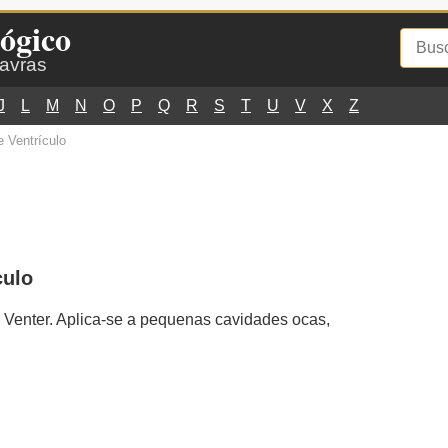
ógico
lavras
J
L
M
N
O
P
Q
R
S
T
U
V
X
Z
 Ventrículo
culo
e Venter. Aplica-se a pequenas cavidades ocas,