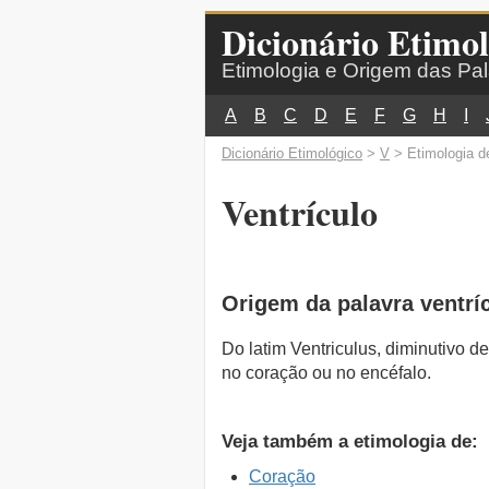
Dicionário Etimol
Etimologia e Origem das Pa
A
B
C
D
E
F
G
H
I
Dicionário Etimológico
>
V
> Etimologia de
Ventrículo
Origem da palavra ventrí
Do latim Ventriculus, diminutivo d
no coração ou no encéfalo.
Veja também a etimologia de:
Coração