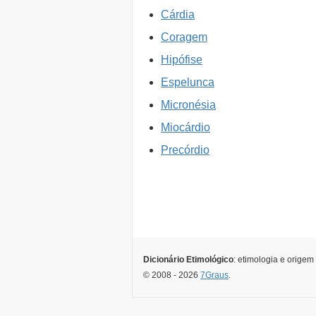
Cárdia
Coragem
Hipófise
Espelunca
Micronésia
Miocárdio
Precórdio
Dicionário Etimológico
: etimologia e origem
© 2008 - 2026
7Graus
.