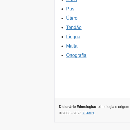
Pus
Útero
Tendão
Língua
Malta
Ortografia
Dicionário Etimológico
: etimologia e origem
© 2008 - 2026
7Graus
.