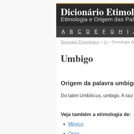
Dicionário Etimol
Etimologia e Origem das Pa
A
B
C
D
E
F
G
H
I
Dicionário Etimológico
>
U
> Etimologia d
Umbigo
Origem da palavra umbig
Do latim Umbilicus, umbigo. A rai
Veja também a etimologia de:
México
Osso