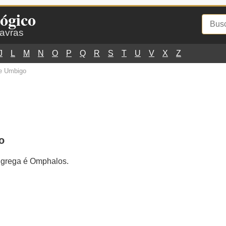
ógico
lavras
J
L
M
N
O
P
Q
R
S
T
U
V
X
Z
e Umbigo
o
z grega é Omphalos.