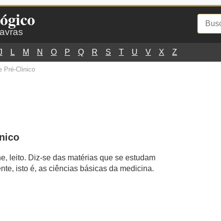
ógico
lavras
J
L
M
N
O
P
Q
R
S
T
U
V
X
Z
 Pré-Clinico
nico
ne, leito. Diz-se das matérias que se estudam
te, isto é, as ciências básicas da medicina.