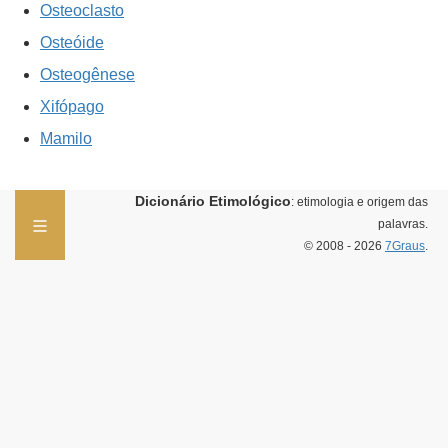
Osteoclasto
Osteóide
Osteogênese
Xifópago
Mamilo
Dicionário Etimológico
: etimologia e origem das
palavras.
© 2008 - 2026
7Graus
.