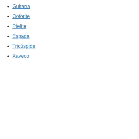
Guitarra
Ooforite
Pielite
Espada
Tricúspide
Xaveco