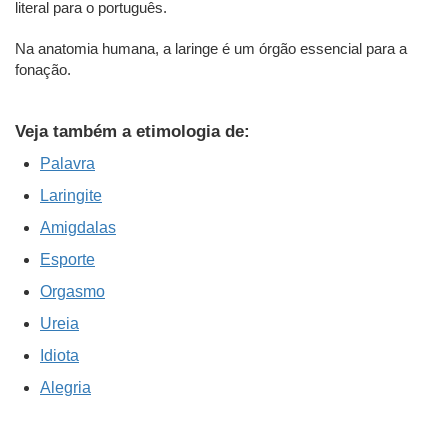
literal para o português.
Na anatomia humana, a laringe é um órgão essencial para a
fonação.
Veja também a etimologia de:
Palavra
Laringite
Amigdalas
Esporte
Orgasmo
Ureia
Idiota
Alegria