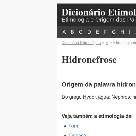
Dicionário Etimol
Etimologia e Origem das Pa
A
B
C
D
E
F
G
H
I
Dicionário Etimológico
>
H
> Etimologia d
Hidronefrose
Origem da palavra hidron
Do grego Hydor, água; Nephros, r
Veja também a etimologia de:
Rim
Doença