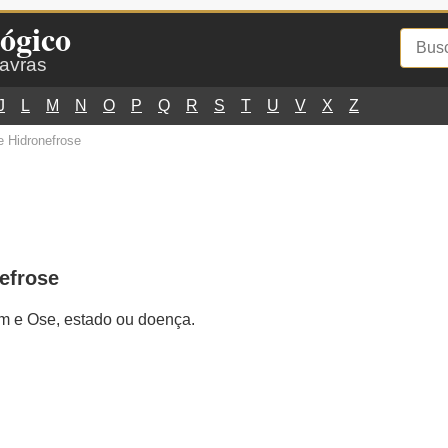
ógico
lavras
J
L
M
N
O
P
Q
R
S
T
U
V
X
Z
e Hidronefrose
efrose
im e Ose, estado ou doença.