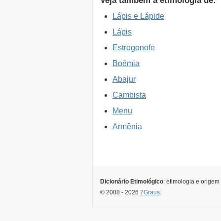
Veja também a etimologia de:
Lápis e Lápide
Lápis
Estrogonofe
Boêmia
Abajur
Cambista
Menu
Armênia
Dicionário Etimológico
: etimologia e origem
© 2008 - 2026
7Graus
.