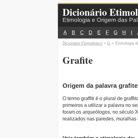
Dicionário Etimol
Etimologia e Origem das Pa
A
B
C
D
E
F
G
H
I
Dicionário Etimológico
>
G
> Etimologia de
Grafite
Origem da palavra grafite
O termo graffiti é o plural de graffi
primeiros a utilizar a palavra no 
foram os arqueólogos, no século X
realizados nas paredes, muralhas