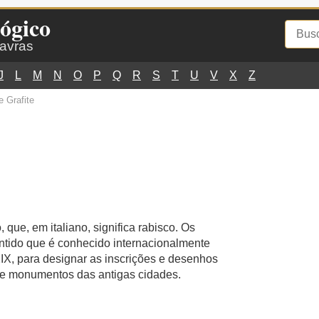
ógico
lavras
J
L
M
N
O
P
Q
R
S
T
U
V
X
Z
 Grafite
to, que, em italiano, significa rabisco. Os
sentido que é conhecido internacionalmente
IX, para designar as inscrições e desenhos
 e monumentos das antigas cidades.