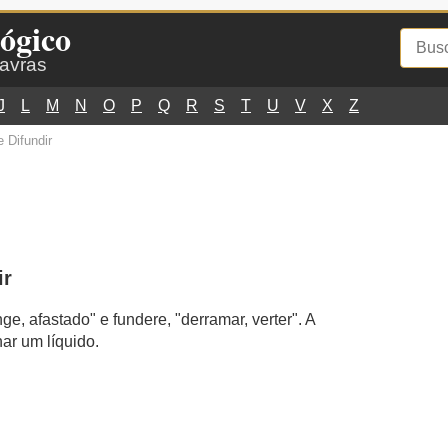
ógico
lavras
J
L
M
N
O
P
Q
R
S
T
U
V
X
Z
 Difundir
ir
e, afastado" e fundere, "derramar, verter". A
har um líquido.