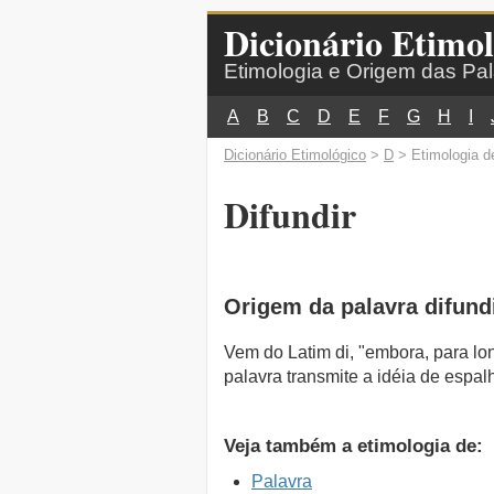
Dicionário Etimol
Etimologia e Origem das Pa
A
B
C
D
E
F
G
H
I
Dicionário Etimológico
>
D
> Etimologia de
Difundir
Origem da palavra difund
Vem do Latim di, "embora, para long
palavra transmite a idéia de espal
Veja também a etimologia de:
Palavra