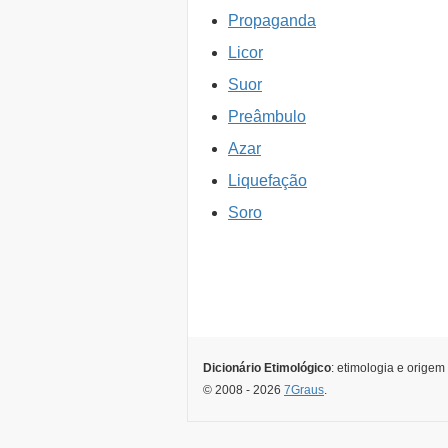
Propaganda
Licor
Suor
Preâmbulo
Azar
Liquefação
Soro
Dicionário Etimológico
: etimologia e origem
© 2008 - 2026
7Graus
.