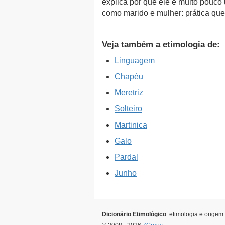
explica por que ele é muito pouco
como marido e mulher: prática qu
Veja também a etimologia de:
Linguagem
Chapéu
Meretriz
Solteiro
Martinica
Galo
Pardal
Junho
Dicionário Etimológico
: etimologia e origem