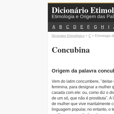
Dicionário Etimol
Etimologia e Origem das Pa
A
B
C
D
E
F
G
H
I
Dicionário Etimológico
>
C
> Etimologia d
Concubina
Origem da palavra concu
Vem do latim concumbere, "deitar
feminina, para designar a mulher
casada com ele: ou, como diz o di
de um só, que não é prostituta". A 
de mulher que vive maritalmente
linguagem popular, no entanto, o t