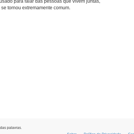
 usado para falar das pessoas que vivem juntas,
e se tornou extremamente comum.
 das palavras.