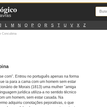
ógico
lavras
J
L
M
N
O
P
Q
R
S
T
U
V
X
Z
e Concubina
bina
-se com". Entrou no português apenas na forma
 que ia para a cama com um homem sem estar
cionário de Morais (1813) uma mulher "amiga
linguagem jurídica utiliza-a no sentido técnico
 com um homem, sem estar casada. Na
ermo adquiriu conotações pejorativas, o que