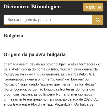
Dicionário Etimológico
MENU
Bulgária
Origem da palavra bulgária
chamada assim devido ao povo "bulgar", a etnia formadora do
país. A etimologia do nome da tribo, "bulgar", deve derivar de
"burg", palavra das línguas germânicas para "castelo". A. D.
Keramopoulos deriva o nome "bulgars" de "burgarii" ou
"burgarioi" significando "aqueles que mantêm as fortalezas"
(burgi, bourgoi, purgoi) ao longo das fronteiras do norte das
províncias balcânicas do Império Romano, mencionados
primeiramente em grego numa inscrição datada de 202 d.C.,
encontrada entre Plovdiv e Tatar Pazardzhik. Os búlgaros,