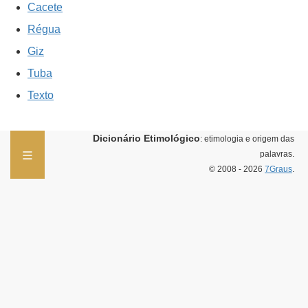
Cacete
Régua
Giz
Tuba
Texto
Dicionário Etimológico
: etimologia e origem das
palavras.
© 2008 - 2026
7Graus
.