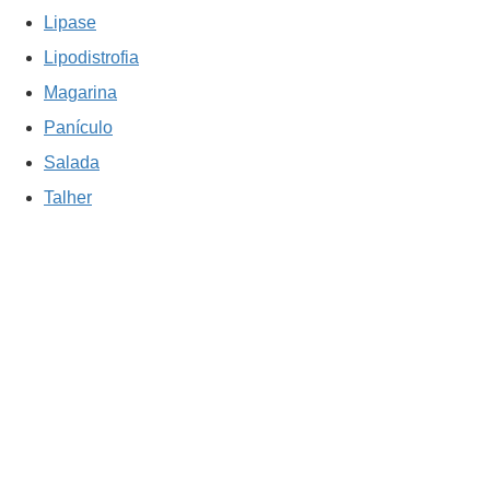
Lipase
Lipodistrofia
Magarina
Panículo
Salada
Talher